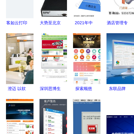
商家腾飞
客如云打印
大势至北京
2021年中
酒店管理专
服务APP
软件工程局
国SaaS行
业院校合作
v5.36.0安
域网网络管
业经营策略
北京泰能软
卓版下载指
理产品与企
演变分析
件如何构
南
业办公室电
客户成功理
建“学-产-
脑监控软件
念引领产品
供”闭环生
全面解析
突围
态
澄迈 以软
深圳思博生
探索顺慈
东联品牌
件服务为
软件工程公
2018年下
手机软件领
翼，助推政
司网站设计
载与网页版
域的创新领
务服务与营
打造视觉与
应用指南
跑者
商环境双提
功能并重的
升
高清演示之