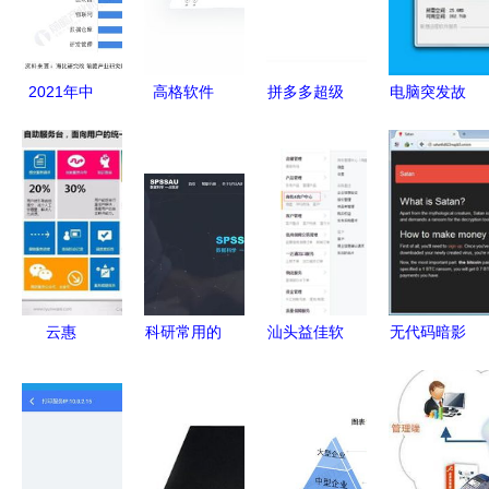
2021年中
高格软件
拼多多超级
电脑突发故
国SaaS行
智能制造产
套餐 掌柜
障不用怕
业细分产品
品与服务的
系列服务的
联想远程软
竞争格局分
领先者
全面解析
件服务与手
析新锐产品
机软件助力
聚焦数据安
快速排除问
全与大数据
题
软件服务
云惠
科研常用的
汕头益佳软
无代码暗影
ITSM2.0 企
网站与手机
件 以卓越
勒索软件即
业智能IT运
软件推荐
产品服务天
服务如何颠
营的全面解
下电商，手
覆网络犯罪
决方案
机应用助力
门槛