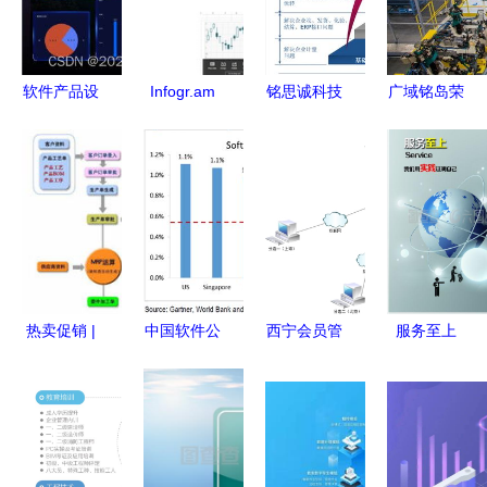
软件产品设
Infogr.am
铭思诚科技
广域铭岛荣
计的学习心
发布Excel
以一流品质
膺2022年
得体会
2013插件
赋能用户，
度重庆市重
简化图表创
打造卓越应
点软件和信
建与数据可
用软件体验
息服务企业
视化流程
专注应用软
件领域创新
发展
热卖促销 |
中国软件公
西宁会员管
服务至上
广东信华电
司为何难以
理系统软件
应用软件的
脑科技公司
打造出领先
推荐与选择
核心竞争力
携手阿土伯
产品与服务
指南
网，提供优