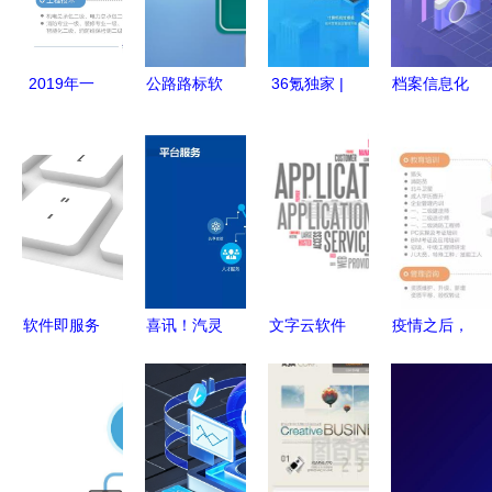
质手机软件
开发及供应
商服务
2019年一
公路路标软
36氪独家 |
档案信息化
级建造师准
件 现代交
「远舢智
建设的主要
考证打印时
通服务的重
能」完成2
内容与南京
间及注意事
要应用
亿元B轮融
档案管理信
项
资，构建智
息服务软件
能工厂创新
概述
型工业AI-
PaaS平台
软件即服务
喜讯！汽灵
文字云软件
疫情之后，
（SaaS）
灵汽车产业
移动时代的
中国建筑业
移动时代的
公共服务平
信息可视化
将面临大洗
软件交付革
台入选
服务
牌 软件服
命
2020浙江
务成关键驱
省软件产业
动力