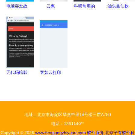
软件服务
电脑突发故
云惠
科研常用的
汕头益佳软
障不用怕
ITSM2.0 企
网站与手机
件 以卓越
联想远程软
业智能IT运
软件推荐
产品服务天
件服务与手
营的全面解
下电商，手
机软件助力
决方案
机应用助力
快速排除问
商家腾飞
题
无代码暗影
客如云打印
勒索软件即
服务APP
服务如何颠
v5.36.0安
覆网络犯罪
卓版下载指
门槛
南
地址：北京市海淀区翠微中里14号楼三层A780
电话：1861140**
Copyright © 2026
www.tenglongzhiyuan.com
软件服务
北京子有软件科