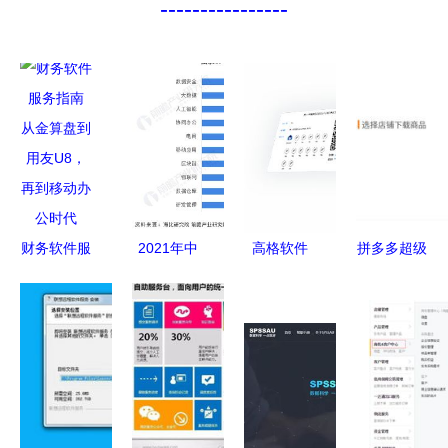
----------------
财务软件服
2021年中
高格软件
拼多多超级
务指南 从
国SaaS行
智能制造产
套餐 掌柜
金算盘到用
业细分产品
品与服务的
系列服务的
友U8，再
竞争格局分
领先者
全面解析
到移动办公
析新锐产品
时代
聚焦数据安
全与大数据