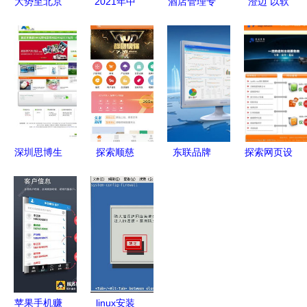
大势至北京
2021年中
酒店管理专
澄迈 以软
软件工程局
国SaaS行
业院校合作
件服务为
域网网络管
业经营策略
北京泰能软
翼，助推政
理产品与企
演变分析
件如何构
务服务与营
业办公室电
客户成功理
建“学-产-
商环境双提
脑监控软件
念引领产品
供”闭环生
升
全面解析
突围
态
深圳思博生
探索顺慈
东联品牌
探索网页设
软件工程公
2018年下
手机软件领
计中的手机
司网站设计
载与网页版
域的创新领
软件元素
打造视觉与
应用指南
跑者
功能并重的
高清演示之
道
苹果手机赚
linux安装